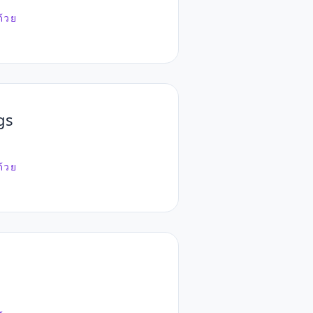
ด้วย
gs
ด้วย