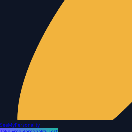
SeeMyPersonality
Take Free Personality Test