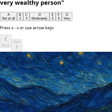
very wealthy person"
A
B
C
D
E
F
G
Not at all
2
3
Moderately
5
6
Very
Press
-
or use arrow keys
A
G
Next
Back