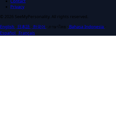
Contact
Privacy
© 2026 SeeMyPersonality. All rights reserved.
English
·
日本語
·
한국어
·
ภาษาไทย
·
Bahasa Indonesia
·
Español
·
Français