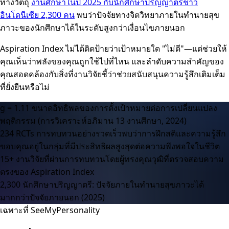
ทางวัตถุ
งานศึกษาในปี 2025 กับนักศึกษาปริญญาตรีชาว
อินโดนีเซีย 2,300 คน
พบว่าปัจจัยทางจิตวิทยาภายในทำนายสุข
ภาวะของนักศึกษาได้ในระดับสูงกว่าเงื่อนไขภายนอก
Aspiration Index ไม่ได้ติดป้ายว่าเป้าหมายใด "ไม่ดี"—แต่ช่วยให้
คุณเห็นว่าพลังของคุณถูกใช้ไปที่ไหน และลำดับความสำคัญของ
คุณสอดคล้องกับสิ่งที่งานวิจัยชี้ว่าช่วยสนับสนุนความรู้สึกเติมเต็ม
ที่ยั่งยืนหรือไม่
g = 1.11
ขนาดอิทธิพลของการตั้งเป้าหมายต่อการเปลี่ยนแปลง
พฤติกรรม (การวิเคราะห์อภิมาน 13 งานศึกษา, 2024)
234 RCTs
การทบทวนอย่างรวดเร็วพบว่าการฝึกสติและความรู้สึก
ขอบคุณอยู่ในกลุ่มที่มีประสิทธิผลสูงสุดต่อความพึงพอใจในชีวิต
15+
งานวิจัยที่ผ่านการทบทวนโดยผู้ทรงคุณวุฒิที่ตรวจสอบความ
ตรงของ Aspiration Index
2,300
นักศึกษาปริญญาตรี: ปัจจัยภายในทำนายสุขภาวะได้
มากกว่าปัจจัยภายนอก (2025)
เฉพาะที่ SeeMyPersonality