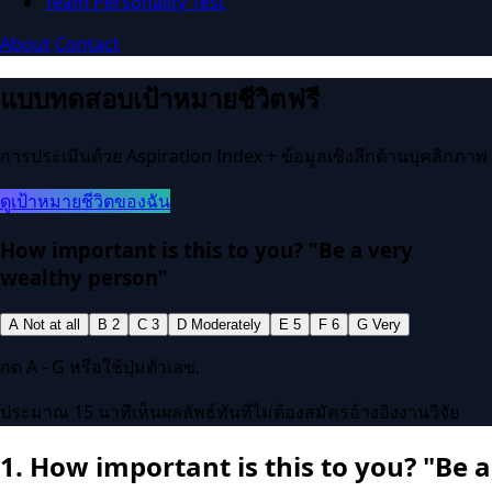
Team Personality Test
About
Contact
แบบทดสอบเป้าหมายชีวิตฟรี
การประเมินด้วย Aspiration Index + ข้อมูลเชิงลึกด้านบุคลิกภาพ
ดูเป้าหมายชีวิตของฉัน
How important is this to you? "Be a very
wealthy person"
A
Not at all
B
2
C
3
D
Moderately
E
5
F
6
G
Very
กด A - G หรือใช้ปุ่มตัวเลข.
ประมาณ 15 นาที
เห็นผลลัพธ์ทันที
ไม่ต้องสมัคร
อ้างอิงงานวิจัย
1.
How important is this to you? "Be a