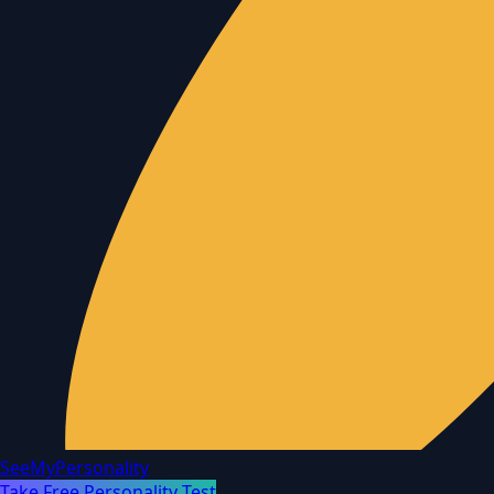
SeeMyPersonality
Take Free Personality Test