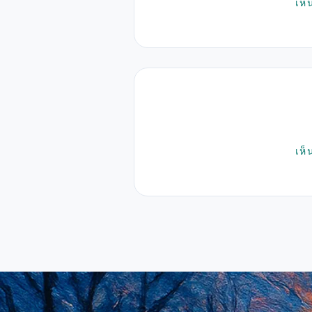
เห็
เห็