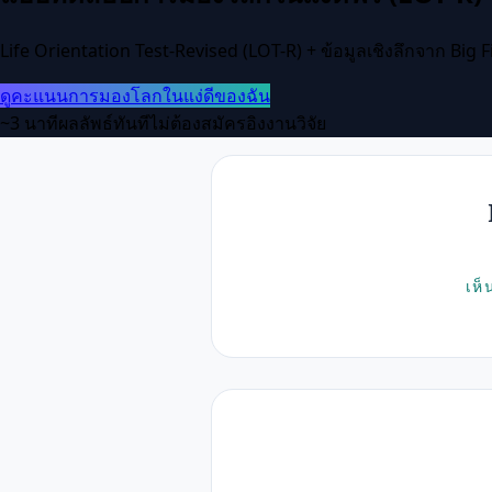
Life Orientation Test-Revised (LOT-R) + ข้อมูลเชิงลึกจาก Big F
ดูคะแนนการมองโลกในแง่ดีของฉัน
~3 นาที
ผลลัพธ์ทันที
ไม่ต้องสมัคร
อิงงานวิจัย
เห็