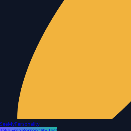
SeeMyPersonality
Take Free Personality Test