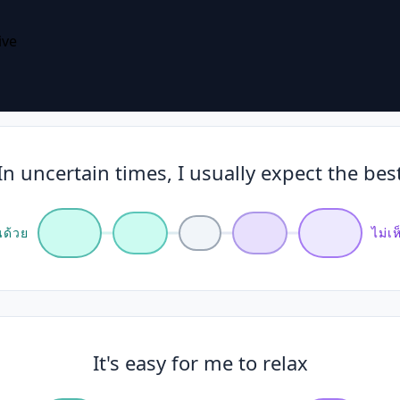
ive
In uncertain times, I usually expect the bes
นด้วย
ไม่เ
It's easy for me to relax