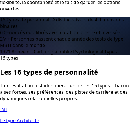
flexibilité, la spontanéité et le fait de garder les options
ouvertes.
16
Types de personnalité distincts issus de 4 dimensions
binaires
60
Énoncés équilibrés avec cotation directe et inversée
2M+
Personnes passent chaque année des tests de type
MBTI dans le monde
1921
Année où Carl Jung a publié Psychological Types
16 types
Les 16 types de personnalité
Ton résultat au test identifiera l’un de ces 16 types. Chacun
a ses forces, ses préférences, des pistes de carrière et des
dynamiques relationnelles propres.
INTJ
Le type Architecte