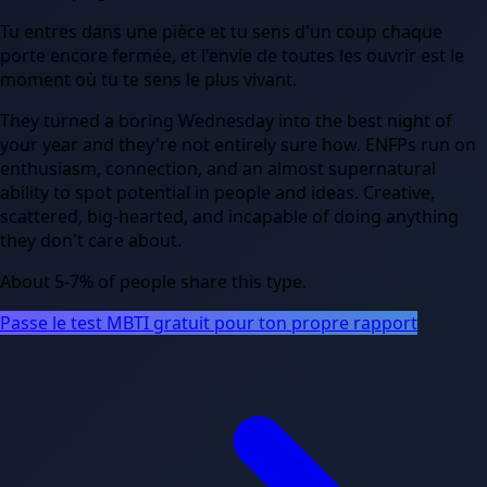
Tu entres dans une pièce et tu sens d'un coup chaque
porte encore fermée, et l'envie de toutes les ouvrir est le
moment où tu te sens le plus vivant.
They turned a boring Wednesday into the best night of
your year and they're not entirely sure how. ENFPs run on
enthusiasm, connection, and an almost supernatural
ability to spot potential in people and ideas. Creative,
scattered, big-hearted, and incapable of doing anything
they don't care about.
About
5-7
%
of people share
this
type.
Passe le test MBTI gratuit pour ton propre rapport