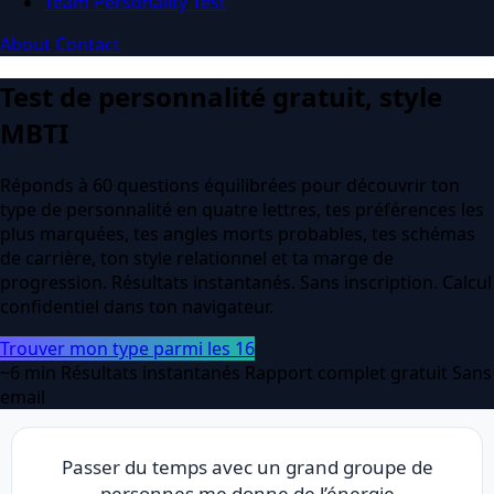
Team Personality Test
About
Contact
Test de personnalité gratuit, style
MBTI
Réponds à 60 questions équilibrées pour découvrir ton
type de personnalité en quatre lettres, tes préférences les
plus marquées, tes angles morts probables, tes schémas
de carrière, ton style relationnel et ta marge de
progression. Résultats instantanés. Sans inscription. Calcul
confidentiel dans ton navigateur.
Trouver mon type parmi les 16
~6 min
Résultats instantanés
Rapport complet gratuit
Sans
email
Passer du temps avec un grand groupe de
personnes me donne de l’énergie