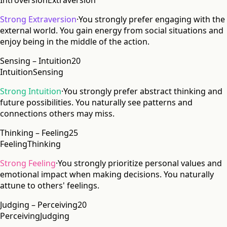
Introversion
Extraversion
Strong Extraversion
·
You strongly prefer engaging with the
external world. You gain energy from social situations and
enjoy being in the middle of the action.
Sensing – Intuition
20
Intuition
Sensing
Strong Intuition
·
You strongly prefer abstract thinking and
future possibilities. You naturally see patterns and
connections others may miss.
Thinking – Feeling
25
Feeling
Thinking
Strong Feeling
·
You strongly prioritize personal values and
emotional impact when making decisions. You naturally
attune to others' feelings.
Judging – Perceiving
20
Perceiving
Judging