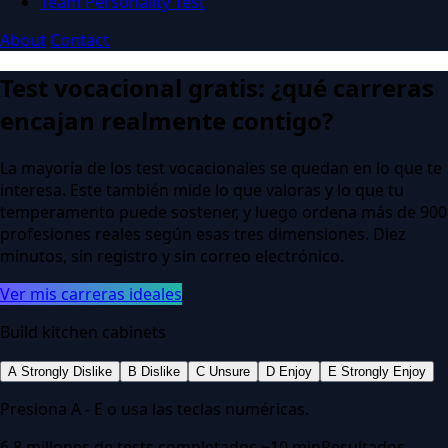
Team Personality Test
About
Contact
Test vocacional gratis: ¿qué carreras
encajan realmente contigo?
La mayoría de los test vocacionales se quedan en lo que te
interesa. Este también mide lo que valoras y lo que tu
temperamento puede sostener, y luego ordena más de 900
profesiones reales según esas tres dimensiones. Diez
minutos, sin registro y sin correo electrónico.
Ver mis carreras ideales
Build kitchen cabinets
A
Strongly Dislike
B
Dislike
C
Unsure
D
Enjoy
E
Strongly Enjoy
Presiona A - E o usa las teclas numéricas.
6.8 millones de tests completados
~10 min
Resultados